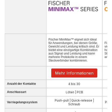
Fischer MiniMax™ eignet sich ideal
für Anwendungen, bei denen Größe,
Fisch
Gewicht und Leistung kritisch sind. Er
viels
bietet eine einzigartige Kombination
hochl
aus Signal und Leistung und kann
Steck
mehrere Protokolle in einem
anpas
Steckverbinder kombinieren.
Mehr Informationen
Anzahl der Kontakte
4 bis 30
Anschlussart
Löten | PCB
Push-pull | Quick-release |
Push-
Verriegelungssystem
Schraub