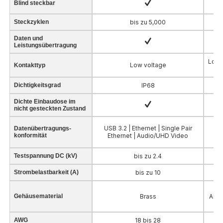
Blind steckbar
Steckzyklen
bis zu 5,000
Daten und
Leistungsübertragung
Low v
Low voltage
Kontakttyp
Dichtigkeitsgrad
IP68
Dichte Einbaudose im
nicht gesteckten Zustand
USB 3.2 | Ethernet | Single Pair
US
Datenübertragungs-
konformität
Ethernet | Audio/UHD Video
V
Testspannung DC (kV)
bis zu 2.4
Strombelastbarkeit (A)
bis zu 10
Gehäusematerial
Brass
Alum
AWG
18 bis 28