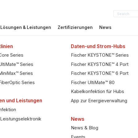
Lösungen & Leistungen
Zertifizierungen
News
linien
Daten-und Strom-Hubs
Core Series
Fischer KEYSTONE™ Series
UltiMate™ Series
Fischer KEYSTONE™ 4 Port
MiniMax™ Series
Fischer KEYSTONE™ 6 Port
FiberOptic Series
Fischer UltiMate™ 80
Kabelkonfektion für Hubs
en und Leistungen
App zur Energieverwaltung
fektion
Leistungselektronik
News
News & Blog
Events