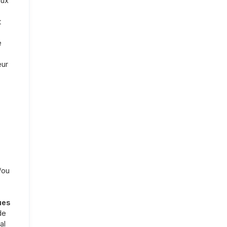
aux
t
e
eur
t
/ou
ues
de
al