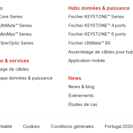
s
Hubs données & puissance
Core Series
Fischer KEYSTONE™ Series
UltiMate™ Series
Fischer KEYSTONE™ 4 ports
MiniMax™ Series
Fischer KEYSTONE™ 6 ports
FiberOptic Series
Fischer UltiMate™ 80
Assemblage de câbles pour hu
ns & services
Application mobile
age de câbles
ique données & puissance
News
News & blog
Événements
Études de cas
tialité
Cookies
Conditions générales
Portugal 2020