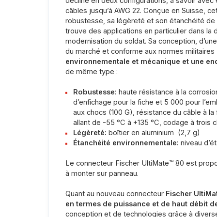
décline en deux configurations, à savoir avec 6
câbles jusqu’à AWG 22. Conçue en Suisse, cet
robustesse, sa légèreté et son étanchéité de 
trouve des applications en particulier dans la
modernisation du soldat. Sa conception, d’un
du marché et conforme aux normes militaires
environnementale et mécanique et une en
de même type :
Robustesse:
haute résistance à la corrosion
d’enfichage pour la fiche et 5 000 pour l’e
aux chocs (100 G), résistance du câble à l
allant de -55 °C à +135 °C, codage à trois c
Légèreté:
boîtier en aluminium (2,7 g)
Étanchéité environnementale:
niveau d’ét
Le connecteur Fischer UltiMate™ 80 est prop
à monter sur panneau.
Quant au nouveau connecteur
Fischer UltiMa
en termes de puissance et de haut débit 
conception et de technologies grâce à diverse