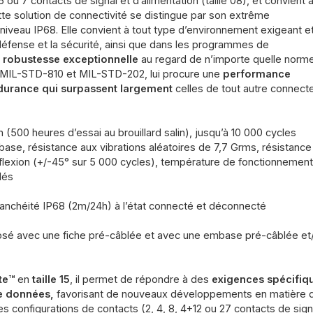
 ou 7 contacts de signal et d’alimentation (taille 08), et convient 
te solution de connectivité se distingue par son extrême
niveau IP68. Elle convient à tout type d’environnement exigeant e
 défense et la sécurité, ainsi que dans les programmes de
e
robustesse exceptionnelle
au regard de n’importe quelle norm
 MIL-STD-810 et MIL-STD-202, lui procure une
performance
durance qui surpassent largement
celles de tout autre connect
 (500 heures d’essai au brouillard salin), jusqu’à 10 000 cycles
mbase, résistance aux vibrations aléatoires de 7,7 Grms, résistance
a flexion (+/-45° sur 5 000 cycles), température de fonctionnemen
lés
anchéité IP68 (2m/24h) à l’état connecté et déconnecté
osé avec une fiche pré-câblée et avec une embase pré-câblée et
te™
en
taille 15
, il permet de répondre à des
exigences spécifiq
de données,
favorisant de nouveaux développements en matière 
s configurations de contacts (2, 4, 8, 4+12 ou 27 contacts de sign