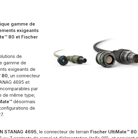
atique gamme de
ements exigeants
te™ 80 et Fischer
olutions de
que gamme de
nts exigeants de
™ 80
, un connecteur
TANAG 4695 et
 incomparables par
de de même type;
iMate™
désormais
 configurations de
7.
N STANAG 4695
, le connecteur de terrain
Fischer UltiMate™ 80