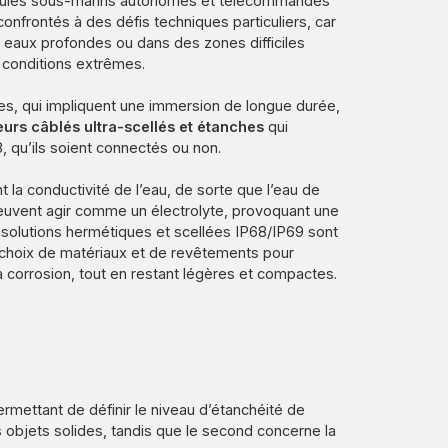
cules sous-marins autonomes et télécommandés
nfrontés à des défis techniques particuliers, car
en eaux profondes ou dans des zones difficiles
 conditions extrêmes.
es, qui impliquent une immersion de longue durée,
urs câblés ultra-scellés et étanches
qui
, qu’ils soient connectés ou non.
la conductivité de l’eau, de sorte que l’eau de
 peuvent agir comme un électrolyte, provoquant une
 solutions hermétiques et scellées IP68/IP69 sont
 choix de matériaux et de revêtements pour
la corrosion, tout en restant légères et compactes.
rmettant de définir le niveau d’étanchéité de
s objets solides, tandis que le second concerne la