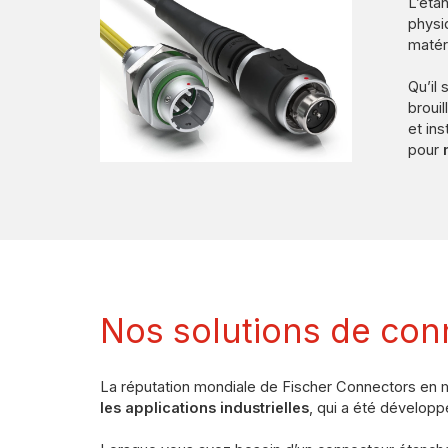
L’éta
physi
matér
Qu’il
broui
et in
pour
m
Nos solutions de con
La réputation mondiale de Fischer Connectors en m
les applications industrielles
, qui a été développ