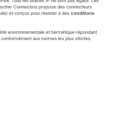
IP68. Tous les indices IP ne sont pas égaux. Les
s. Fischer Connectors propose des connecteurs
nde) et conçus pour résister à des
conditions
héité environnementale et hermétique répondant
ts conformément aux normes les plus strictes.