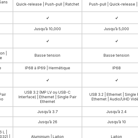
 Sans
Quick-release | Push-pull | Ratchet
Push-pull | Quick-release |
Jusqu’à 10,000
Jusqu’à 5,000
on |
Basse tension
Basse tension
de
e
IP68 à IP69 | Hermétique
IP68
USB 3.2 (MP LV ou USB-C
Pair
USB 3.2 | Ethernet | Single 
Interface) | Ethernet | Single Pair
éo
Ethernet | Audio/UHD Vid
Ethernet
Jusqu’à 3.7
Jusqu’à 2.4
Jusqu’à 26
Jusqu’à 10
6 L |
032) |
Aluminium | Laiton
Laiton