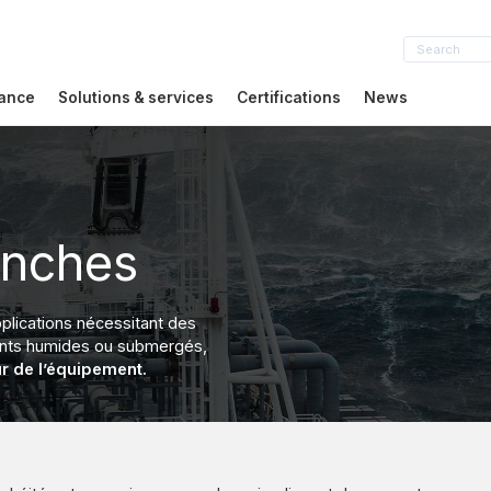
sance
Solutions & services
Certifications
News
anches
plications nécessitant des
ents humides ou submergés,
ieur de l’équipement.