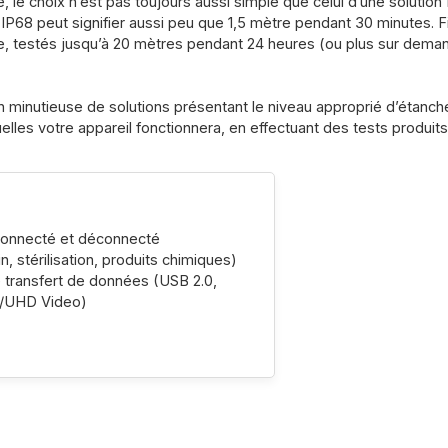
le choix n’est pas toujours aussi simple que celui d’une solution 
ice IP68 peut signifier aussi peu que 1,5 mètre pendant 30 minute
rie, testés jusqu’à 20 mètres pendant 24 heures (ou plus sur dema
n minutieuse de solutions présentant le niveau approprié d’étanc
uelles votre appareil fonctionnera, en effectuant des tests produi
connecté et déconnecté
n, stérilisation, produits chimiques)
transfert de données (USB 2.0,
io/UHD Video)