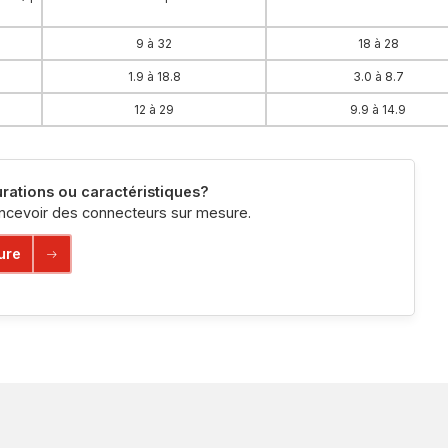
9 à 32
18 à 28
1.9 à 18.8
3.0 à 8.7
12 à 29
9.9 à 14.9
rations ou caractéristiques?
ncevoir des connecteurs sur mesure.
ure