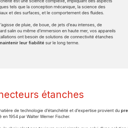
nchéité est une science complexe, impliquant des aspects
ques tels que la conception mécanique, la science des
iaux et des surfaces, et le comportement des fluides.
 s’agisse de pluie, de boue, de jets d’eau intenses, de
llard salin ou même d’immersion en haute mer, vos appareils
stallations ont besoin de solutions de connectivité étanches
aintenir leur fiabilité
sur le long terme.
necteurs étanches
atière de technologie d’étanchéité et d’expertise provient du
pre
é en 1954 par Walter Werner Fischer.