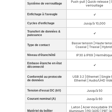
Push-pull | Quick-release |
Système de verrouillage
verrouillage
Enfichage à l’aveugle
Cycles d’enfichage
Jusqu’à 10,000
Transfert de données &
puissance
Basse tension | Haute tensi
Type de contact
Coaxial | Triaxial | Hybri
Niveau d’étanchéité
IP30 à IP69 | Hermétiqu
Embase étanche en état
déconnecté
USB 3.2 | Ethernet | Single 
Conformité au protocole
de données
Ethernet | Audio/UHD Vid
Tension d’essai DC (kV)
Jusqu’à 50
Courant nominal (A)
Jusqu’à 60
Laiton | Acier inoxydable 31
Matériel du boîtier
Aluminium | PEI (405) | PBT (4