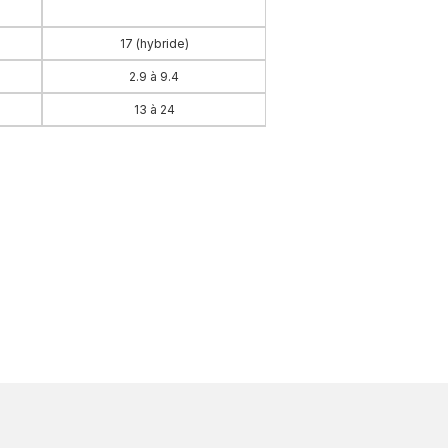
17 (hybride)
2.9 à 9.4
13 à 24