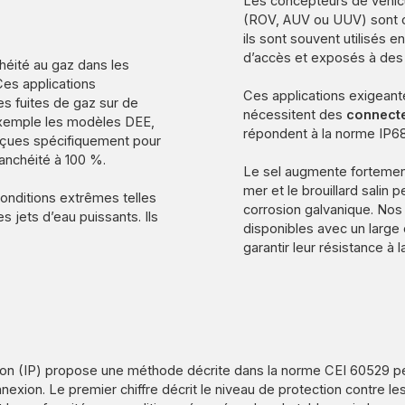
Les concepteurs de véhi
(ROV, AUV ou UUV) sont co
ils sont souvent utilisés 
d’accès et exposés à des
héité au gaz dans les
Ces applications
Ces applications exigeant
es fuites de gaz sur de
nécessitent des
connecte
exemple les modèles DEE,
répondent à la norme IP68
nçues spécifiquement pour
anchéité à 100 %.
Le sel augmente fortement 
mer et le brouillard salin
onditions extrêmes telles
corrosion galvanique. Nos
 jets d’eau puissants. Ils
disponibles avec un large
garantir leur résistance à 
tion (IP) propose une méthode décrite dans la norme CEI 60529 pe
nexion. Le premier chiffre décrit le niveau de protection contre le