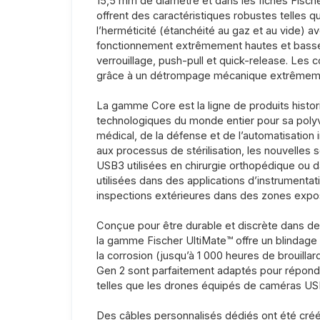
15,5 mm de diamètre et dans les fiches Fisc
offrent des caractéristiques robustes telles 
l’herméticité (étanchéité au gaz et au vide) a
fonctionnement extrêmement hautes et basses
verrouillage, push-pull et quick-release. Les
grâce à un détrompage mécanique extrêmeme
La gamme Core est la ligne de produits histor
technologiques du monde entier pour sa polyv
médical, de la défense et de l’automatisation 
aux processus de stérilisation, les nouvelles
USB3 utilisées en chirurgie orthopédique ou 
utilisées dans des applications d’instrumentat
inspections extérieures dans des zones expo
Conçue pour être durable et discrète dans des 
la gamme Fischer UltiMate™ offre un blindage
la corrosion (jusqu’à 1 000 heures de brouill
Gen 2 sont parfaitement adaptés pour répondr
telles que les drones équipés de caméras US
Des câbles personnalisés dédiés ont été créé