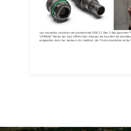
Les nouvelles solutions de connectivité USB 3.2 Gen 2 des gammes Fi
UltiMate™ Series (en bas) offrent des vitesses de transfert de données
exigeantes dans les secteurs du médical, de l'instrumentation et de 