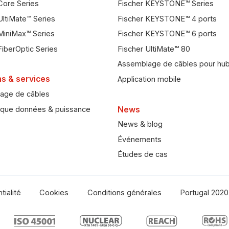
Core Series
Fischer KEYSTONE™ Series
UltiMate™ Series
Fischer KEYSTONE™ 4 ports
MiniMax™ Series
Fischer KEYSTONE™ 6 ports
FiberOptic Series
Fischer UltiMate™ 80
Assemblage de câbles pour hu
ns & services
Application mobile
age de câbles
ique données & puissance
News
News & blog
Événements
Études de cas
tialité
Cookies
Conditions générales
Portugal 2020