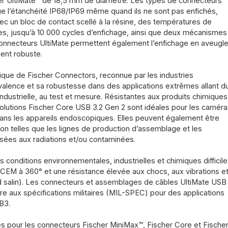
her UltiMate™ de 18,5 mm de diamètre. Les types de connecteurs
que l’étanchéité IP68/IP69 même quand ils ne sont pas enfichés,
vec un bloc de contact scellé à la résine, des températures de
, jusqu’à 10 000 cycles d’enfichage, ainsi que deux mécanismes
 connecteurs UltiMate permettent également l’enfichage en aveugl
nt robuste.
ique de Fischer Connectors, reconnue par les industries
alence et sa robustesse dans des applications extrêmes allant d
industrielle, au test et mesure. Résistantes aux produits chimiques
 solutions Fischer Core USB 3.2 Gen 2 sont idéales pour les caméra
dans les appareils endoscopiques. Elles peuvent également être
ion telles que les lignes de production d’assemblage et les
sées aux radiations et/ou contaminées.
conditions environnementales, industrielles et chimiques difficile
 CEM à 360° et une résistance élevée aux chocs, aux vibrations et
ard salin). Les connecteurs et assemblages de câbles UltiMate USB
e aux spécifications militaires (MIL-SPEC) pour des applications
B3.
s pour les connecteurs Fischer MiniMax™, Fischer Core et Fische