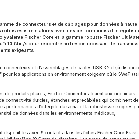
 gamme de connecteurs et de câblages pour données à haute
s robustes et miniatures avec des performances d’intégrité d
 polyvalente Fischer Core et la gamme robuste Fischer UltiMat
u’à 10 Gbit/s pour répondre au besoin croissant de transmiss
ents exigeants.
de connecteurs et d’assemblages de câbles USB 3.2 déjà disponib
™ pour les applications en environnement exigeant où le SWaP (tail
nes de produits phares, Fischer Connectors fournit aux ingénieurs
de connectivité durcies, étanches et précâblées qui combinent de
s performances d’intégrité du signal et la robustesse exigées pa
intensité de données dans les environnements médicaux,
 disponibles avec 9 contacts dans les fiches Fischer Core Brass