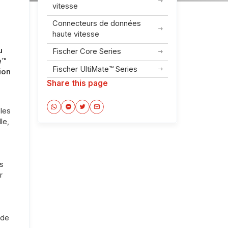
vitesse
Connecteurs de données
haute vitesse
u
Fischer Core Series
e™
Fischer UltiMate™ Series
ion
Share this page
les
le,
s
r
 de