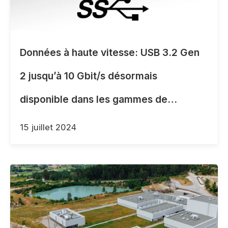
Données à haute vitesse: USB 3.2 Gen
2 jusqu’à 10 Gbit/s désormais
disponible dans les gammes de
connecteurs polyvalents et robustes
15 juillet 2024
Fischer Core et UltiMate